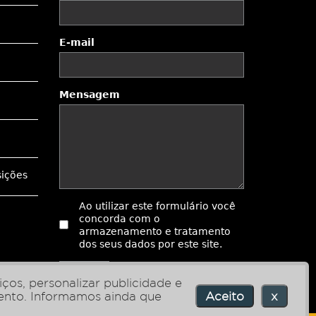
E-mail
Mensagem
sições
Ao utilizar este formulário você
concorda com o
armazenamento e tratamento
dos seus dados por este site.
Enviar
ços, personalizar publicidade e
ento.
Informamos ainda que
Aceito
x