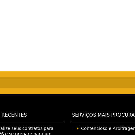
 RECENTES
SERVIÇOS MAIS PROCUR
alize seus contratos para
Contencioso e Arbitrage
6 e se prepare para um