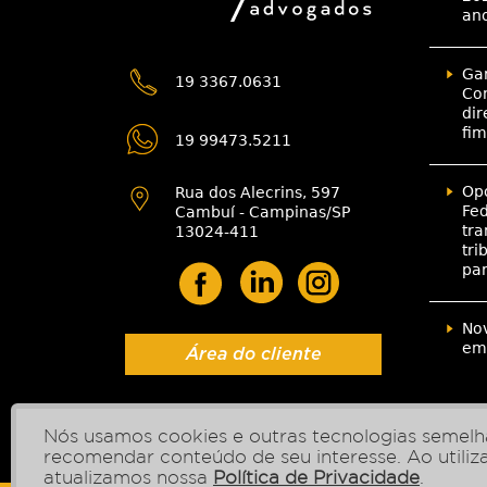
an
Gar
19 3367.0631
Con
dir
fim
19 99473.5211
Opo
Rua dos Alecrins, 597
Fed
Cambuí - Campinas/SP
tra
13024-411
tri
pa
Nov
emp
Área do cliente
Nós usamos cookies e outras tecnologias semelha
recomendar conteúdo de seu interesse. Ao utili
atualizamos nossa
Política de Privacidade
.