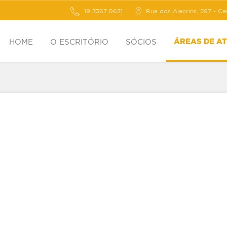
19 3367.0631
Rua dos Alecrins, 597 - C
HOME
O ESCRITÓRIO
SÓCIOS
ÁREAS DE A