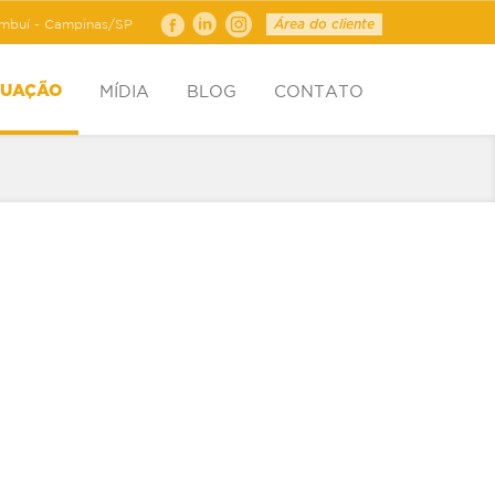
ambuí - Campinas/SP
Área do cliente
MÍDIA
BLOG
CONTATO
TUAÇÃO