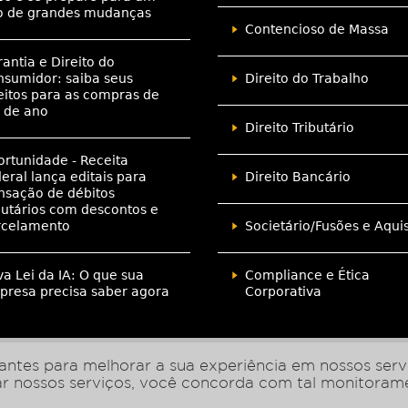
o de grandes mudanças
Contencioso de Massa
antia e Direito do
sumidor: saiba seus
Direito do Trabalho
eitos para as compras de
 de ano
Direito Tributário
rtunidade - Receita
eral lança editais para
Direito Bancário
nsação de débitos
butários com descontos e
rcelamento
Societário/Fusões e Aqui
a Lei da IA: O que sua
Compliance e Ética
resa precisa saber agora
Corporativa
ntes para melhorar a sua experiência em nossos servi
zar nossos serviços, você concorda com tal monitoram